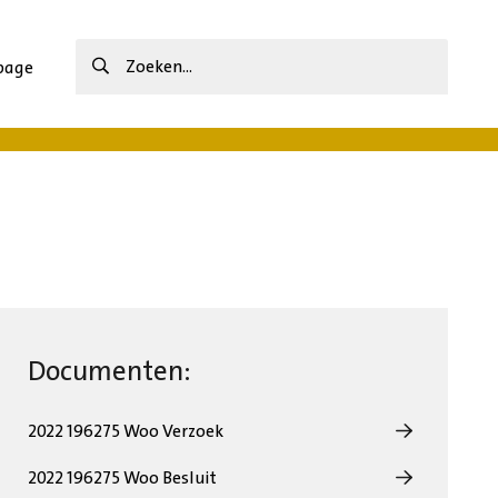
Zoeken
page
naar:
Documenten:
Open
2022 196275 Woo Verzoek
het
Open
bestand,
2022 196275 Woo Besluit