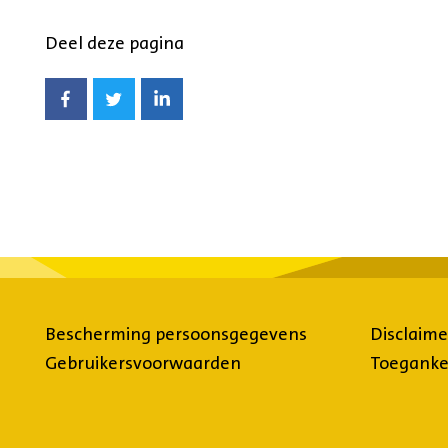
Deel deze pagina
Delen
Delen
Delen
op
op
op
Facebook
Twitter
LinkedIn
Bescherming persoonsgegevens
Disclaime
Gebruikersvoorwaarden
Toegankel